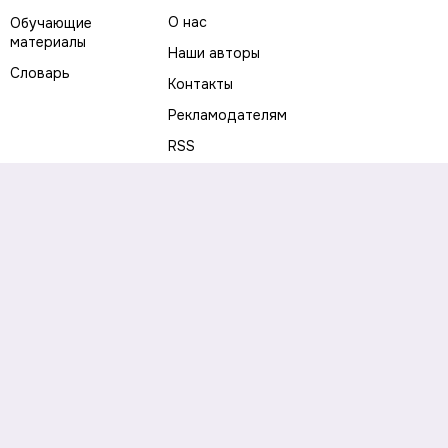
О нас
Обучающие
материалы
Наши авторы
Словарь
Контакты
Рекламодателям
RSS
Предупреждение о рисках
Политика конфиденциальности
Пользовательское соглашение
Соглашение об использовании файлов cookie
Правила написания комментариев и отзывов
Правила использования материалов сайта
Согласие на обработку персональных данных
Публичная оферта