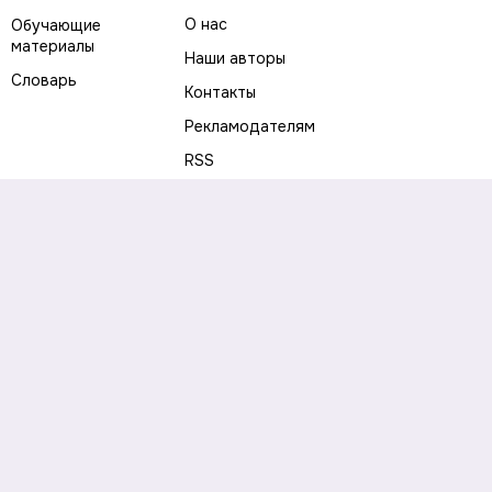
О нас
Обучающие
материалы
Наши авторы
Словарь
Контакты
Рекламодателям
RSS
Предупреждение о рисках
Политика конфиденциальности
Пользовательское соглашение
Соглашение об использовании файлов cookie
Правила написания комментариев и отзывов
Правила использования материалов сайта
Согласие на обработку персональных данных
Публичная оферта