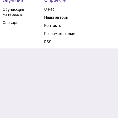
О проекте
Обучение
О нас
Обучающие
материалы
Наши авторы
Словарь
Контакты
Рекламодателям
RSS
Предупреждение о рисках
Политика конфиденциальности
Пользовательское соглашение
Соглашение об использовании файлов cookie
Правила написания комментариев и отзывов
Правила использования материалов сайта
Согласие на обработку персональных данных
Публичная оферта