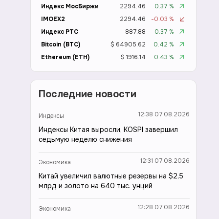
Индекс МосБиржи
2294.46
0.37 %
IMOEX2
2294.46
-0.03 %
Индекс РТС
887.88
0.37 %
Bitcoin (BTC)
$ 64905.62
0.42 %
Ethereum (ETH)
$ 1916.14
0.43 %
Последние новости
12:38 07.08.2026
Индексы
Индексы Китая выросли, KOSPI завершил
седьмую неделю снижения
12:31 07.08.2026
Экономика
Китай увеличил валютные резервы на $2,5
млрд и золото на 640 тыс. унций
12:28 07.08.2026
Экономика