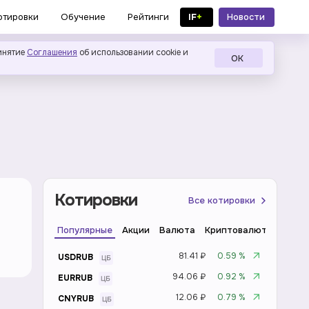
IF
+
Новости
отировки
Обучение
Рейтинги
в MAX
инятие
Соглашения
об использовании cookie и
ОК
Котировки
Все котировки
Популярные
Акции
Валюта
Криптовалюта
Инде
81.41 ₽
0.59 %
USDRUB
94.06 ₽
0.92 %
EURRUB
12.06 ₽
0.79 %
CNYRUB