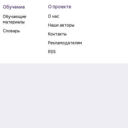
О проекте
Обучение
О нас
Обучающие
материалы
Наши авторы
Словарь
Контакты
Рекламодателям
RSS
Предупреждение о рисках
Политика конфиденциальности
Пользовательское соглашение
Соглашение об использовании файлов cookie
Правила написания комментариев и отзывов
Правила использования материалов сайта
Согласие на обработку персональных данных
Публичная оферта