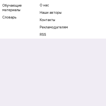
О нас
Обучающие
материалы
Наши авторы
Словарь
Контакты
Рекламодателям
RSS
Предупреждение о рисках
Политика конфиденциальности
Пользовательское соглашение
Соглашение об использовании файлов cookie
Правила написания комментариев и отзывов
Правила использования материалов сайта
Согласие на обработку персональных данных
Публичная оферта