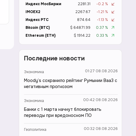
Индекс МосБиржи
2281.31
-0.2 %
IMOEX2
2267.67
-1.21 %
Индекс РТС
874.64
-1.13 %
Bitcoin (BTC)
$ 64871.99
0.37 %
Ethereum (ETH)
$ 1914.22
0.33 %
Последние новости
01:27 08.08.2026
Экономика
Moody’s сохранило рейтинг Румынии Baa3 с
негативным прогнозом
00:42 08.08.2026
Экономика
Банки с 1 марта начнут блокировать
переводы при вредоносном ПО
00:32 08.08.2026
Геополитика