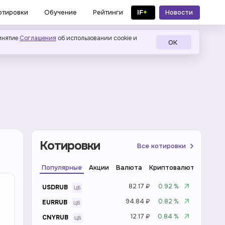
IF
+
Новости
отировки
Обучение
Рейтинги
в MAX
инятие
Соглашения
об использовании cookie и
ОК
Котировки
Все котировки
Популярные
Акции
Валюта
Криптовалюта
Инде
82.17 ₽
0.92 %
USDRUB
94.84 ₽
0.82 %
EURRUB
12.17 ₽
0.84 %
CNYRUB