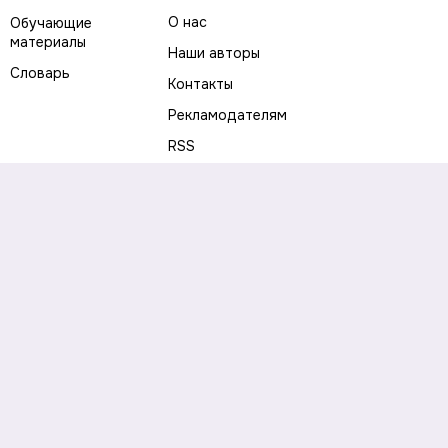
О нас
Обучающие
материалы
Наши авторы
Словарь
Контакты
Рекламодателям
RSS
Предупреждение о рисках
Политика конфиденциальности
Пользовательское соглашение
Соглашение об использовании файлов cookie
Правила написания комментариев и отзывов
Правила использования материалов сайта
Согласие на обработку персональных данных
Публичная оферта