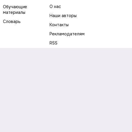
О нас
Обучающие
материалы
Наши авторы
Словарь
Контакты
Рекламодателям
RSS
Предупреждение о рисках
Политика конфиденциальности
Пользовательское соглашение
Соглашение об использовании файлов cookie
Правила написания комментариев и отзывов
Правила использования материалов сайта
Согласие на обработку персональных данных
Публичная оферта