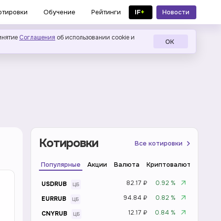
IF
+
Новости
отировки
Обучение
Рейтинги
в MAX
инятие
Соглашения
об использовании cookie и
ОК
Котировки
Все котировки
Популярные
Акции
Валюта
Криптовалюта
Инде
82.17 ₽
0.92 %
USDRUB
94.84 ₽
0.82 %
EURRUB
12.17 ₽
0.84 %
CNYRUB