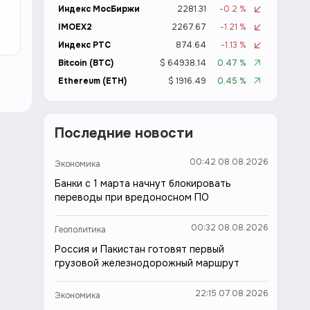
Индекс МосБиржи
2281.31
-0.2 %
IMOEX2
2267.67
-1.21 %
Индекс РТС
874.64
-1.13 %
Bitcoin (BTC)
$ 64938.14
0.47 %
Ethereum (ETH)
$ 1916.49
0.45 %
Последние новости
00:42 08.08.2026
Экономика
Банки с 1 марта начнут блокировать
переводы при вредоносном ПО
00:32 08.08.2026
Геополитика
Россия и Пакистан готовят первый
грузовой железнодорожный маршрут
22:15 07.08.2026
Экономика