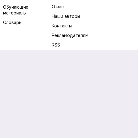
О нас
Обучающие
материалы
Наши авторы
Словарь
Контакты
Рекламодателям
RSS
Предупреждение о рисках
Политика конфиденциальности
Пользовательское соглашение
Соглашение об использовании файлов cookie
Правила написания комментариев и отзывов
Правила использования материалов сайта
Согласие на обработку персональных данных
Публичная оферта