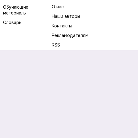
О нас
Обучающие
материалы
Наши авторы
Словарь
Контакты
Рекламодателям
RSS
Предупреждение о рисках
Политика конфиденциальности
Пользовательское соглашение
Соглашение об использовании файлов cookie
Правила написания комментариев и отзывов
Правила использования материалов сайта
Согласие на обработку персональных данных
Публичная оферта