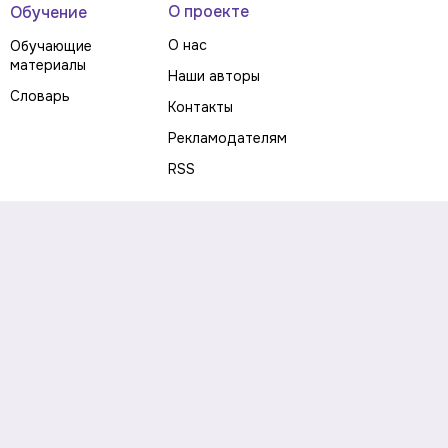
О проекте
Обучение
О нас
Обучающие
материалы
Наши авторы
Словарь
Контакты
Рекламодателям
RSS
Предупреждение о рисках
Политика конфиденциальности
Пользовательское соглашение
Соглашение об использовании файлов cookie
Правила написания комментариев и отзывов
Правила использования материалов сайта
Согласие на обработку персональных данных
Публичная оферта