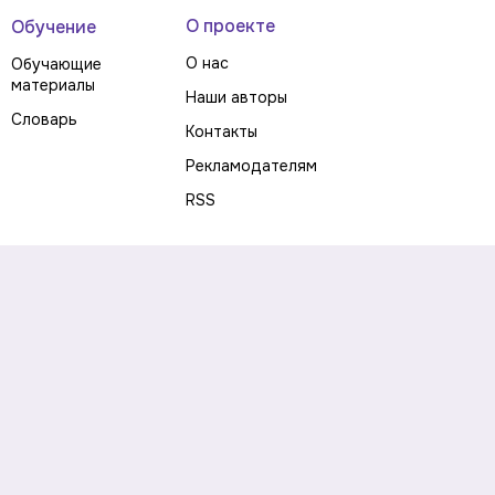
О проекте
Обучение
О нас
Обучающие
материалы
Наши авторы
Словарь
Контакты
Рекламодателям
RSS
Предупреждение о рисках
Политика конфиденциальности
Пользовательское соглашение
Соглашение об использовании файлов cookie
Правила написания комментариев и отзывов
Правила использования материалов сайта
Согласие на обработку персональных данных
Публичная оферта