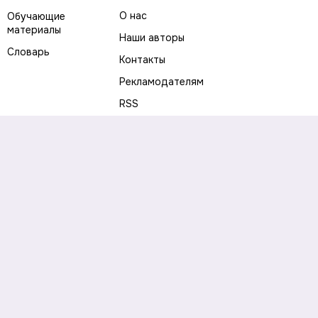
О нас
Обучающие
материалы
Наши авторы
Словарь
Контакты
Рекламодателям
RSS
Предупреждение о рисках
Политика конфиденциальности
Пользовательское соглашение
Соглашение об использовании файлов cookie
Правила написания комментариев и отзывов
Правила использования материалов сайта
Согласие на обработку персональных данных
Публичная оферта