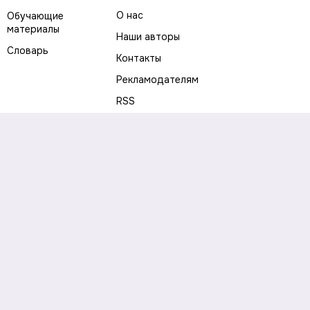
О нас
Обучающие
материалы
Наши авторы
Словарь
Контакты
Рекламодателям
RSS
Предупреждение о рисках
Политика конфиденциальности
Пользовательское соглашение
Соглашение об использовании файлов cookie
Правила написания комментариев и отзывов
Правила использования материалов сайта
Согласие на обработку персональных данных
Публичная оферта