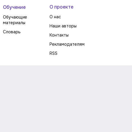
О проекте
Обучение
О нас
Обучающие
материалы
Наши авторы
Словарь
Контакты
Рекламодателям
RSS
Предупреждение о рисках
Политика конфиденциальности
Пользовательское соглашение
Соглашение об использовании файлов cookie
Правила написания комментариев и отзывов
Правила использования материалов сайта
Согласие на обработку персональных данных
Публичная оферта