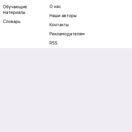
О нас
Обучающие
материалы
Наши авторы
Словарь
Контакты
Рекламодателям
RSS
Предупреждение о рисках
Политика конфиденциальности
Пользовательское соглашение
Соглашение об использовании файлов cookie
Правила написания комментариев и отзывов
Правила использования материалов сайта
Согласие на обработку персональных данных
Публичная оферта