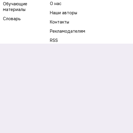
О нас
Обучающие
материалы
Наши авторы
Словарь
Контакты
Рекламодателям
RSS
Предупреждение о рисках
Политика конфиденциальности
Пользовательское соглашение
Соглашение об использовании файлов cookie
Правила написания комментариев и отзывов
Правила использования материалов сайта
Согласие на обработку персональных данных
Публичная оферта