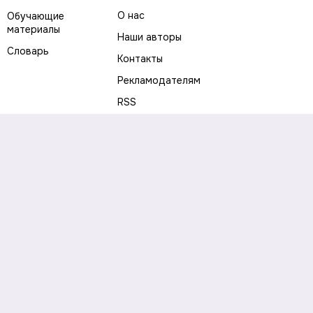
О нас
Обучающие
материалы
Наши авторы
Словарь
Контакты
Рекламодателям
RSS
Предупреждение о рисках
Политика конфиденциальности
Пользовательское соглашение
Соглашение об использовании файлов cookie
Правила написания комментариев и отзывов
Правила использования материалов сайта
Согласие на обработку персональных данных
Публичная оферта