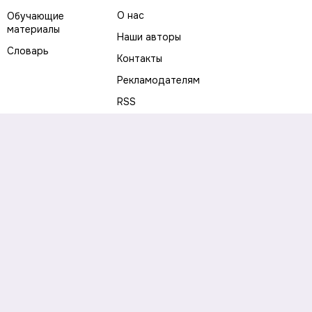
О нас
Обучающие
материалы
Наши авторы
Словарь
Контакты
Рекламодателям
RSS
Предупреждение о рисках
Политика конфиденциальности
Пользовательское соглашение
Соглашение об использовании файлов cookie
Правила написания комментариев и отзывов
Правила использования материалов сайта
Согласие на обработку персональных данных
Публичная оферта