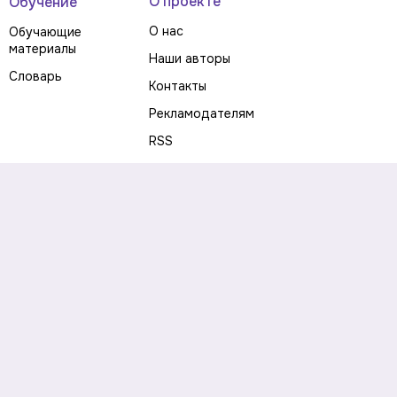
О проекте
Обучение
О нас
Обучающие
материалы
Наши авторы
Словарь
Контакты
Рекламодателям
RSS
Предупреждение о рисках
Политика конфиденциальности
Пользовательское соглашение
Соглашение об использовании файлов cookie
Правила написания комментариев и отзывов
Правила использования материалов сайта
Согласие на обработку персональных данных
Публичная оферта