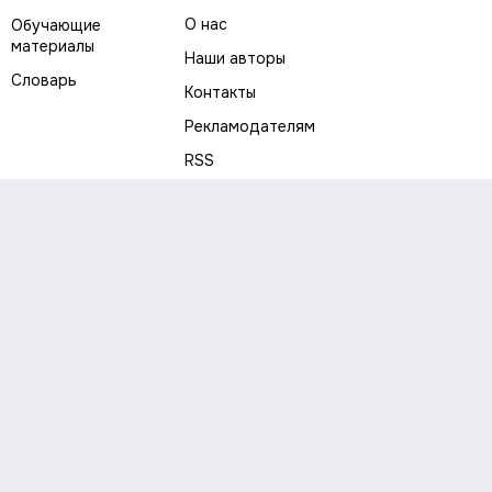
О нас
Обучающие
материалы
Наши авторы
Словарь
Контакты
Рекламодателям
RSS
Предупреждение о рисках
Политика конфиденциальности
Пользовательское соглашение
Соглашение об использовании файлов cookie
Правила написания комментариев и отзывов
Правила использования материалов сайта
Согласие на обработку персональных данных
Публичная оферта