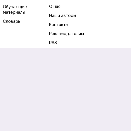
О нас
Обучающие
материалы
Наши авторы
Словарь
Контакты
Рекламодателям
RSS
Предупреждение о рисках
Политика конфиденциальности
Пользовательское соглашение
Соглашение об использовании файлов cookie
Правила написания комментариев и отзывов
Правила использования материалов сайта
Согласие на обработку персональных данных
Публичная оферта