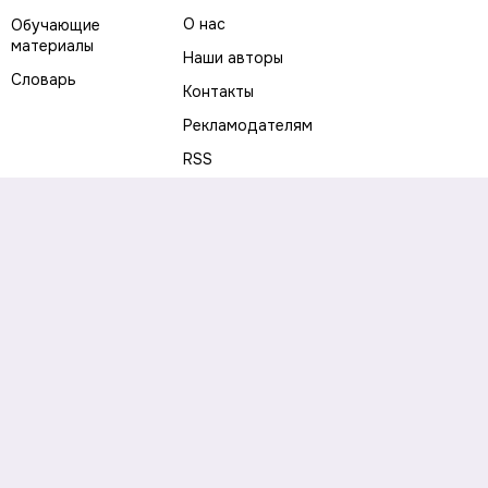
О нас
Обучающие
материалы
Наши авторы
Словарь
Контакты
Рекламодателям
RSS
Предупреждение о рисках
Политика конфиденциальности
Пользовательское соглашение
Соглашение об использовании файлов cookie
Правила написания комментариев и отзывов
Правила использования материалов сайта
Согласие на обработку персональных данных
Публичная оферта