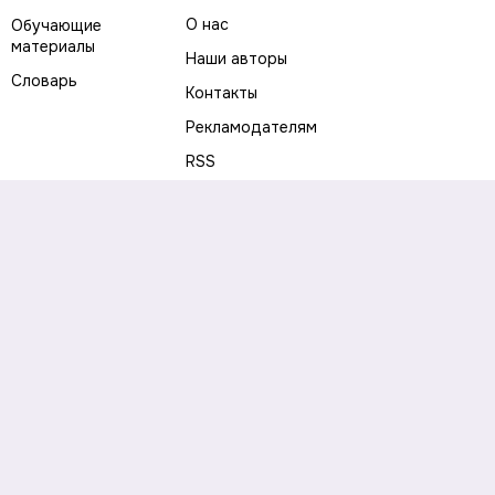
О нас
Обучающие
материалы
Наши авторы
Словарь
Контакты
Рекламодателям
RSS
Предупреждение о рисках
Политика конфиденциальности
Пользовательское соглашение
Соглашение об использовании файлов cookie
Правила написания комментариев и отзывов
Правила использования материалов сайта
Согласие на обработку персональных данных
Публичная оферта