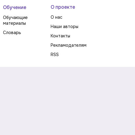
О проекте
Обучение
О нас
Обучающие
материалы
Наши авторы
Словарь
Контакты
Рекламодателям
RSS
Предупреждение о рисках
Политика конфиденциальности
Пользовательское соглашение
Соглашение об использовании файлов cookie
Правила написания комментариев и отзывов
Правила использования материалов сайта
Согласие на обработку персональных данных
Публичная оферта