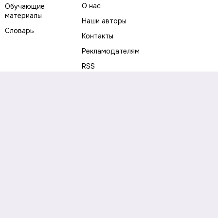
О нас
Обучающие
материалы
Наши авторы
Словарь
Контакты
Рекламодателям
RSS
Предупреждение о рисках
Политика конфиденциальности
Пользовательское соглашение
Соглашение об использовании файлов cookie
Правила написания комментариев и отзывов
Правила использования материалов сайта
Согласие на обработку персональных данных
Публичная оферта