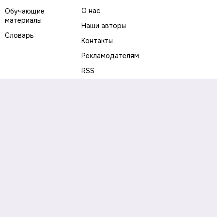
О нас
Обучающие
материалы
Наши авторы
Словарь
Контакты
Рекламодателям
RSS
Предупреждение о рисках
Политика конфиденциальности
Пользовательское соглашение
Соглашение об использовании файлов cookie
Правила написания комментариев и отзывов
Правила использования материалов сайта
Согласие на обработку персональных данных
Публичная оферта