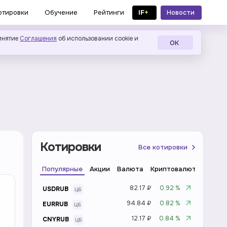
IF
+
Новости
отировки
Обучение
Рейтинги
в MAX
инятие
Соглашения
об использовании cookie и
ОК
Котировки
Все котировки
Популярные
Акции
Валюта
Криптовалюта
Инде
82.17 ₽
0.92 %
USDRUB
94.84 ₽
0.82 %
EURRUB
12.17 ₽
0.84 %
CNYRUB