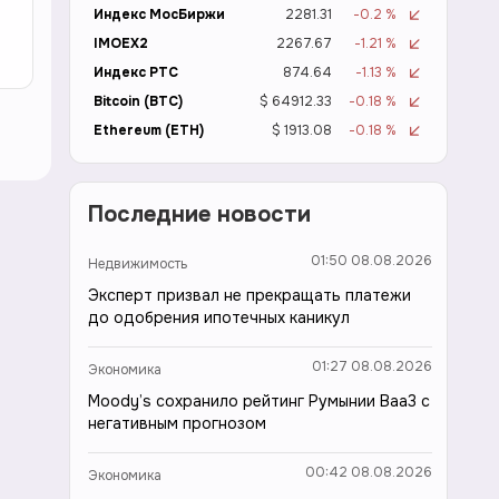
Индекс МосБиржи
2281.31
-0.2 %
IMOEX2
2267.67
-1.21 %
Индекс РТС
874.64
-1.13 %
Bitcoin (BTC)
$ 64912.33
-0.18 %
Ethereum (ETH)
$ 1913.08
-0.18 %
Последние новости
01:50 08.08.2026
Недвижимость
Эксперт призвал не прекращать платежи
до одобрения ипотечных каникул
01:27 08.08.2026
Экономика
Moody’s сохранило рейтинг Румынии Baa3 с
негативным прогнозом
00:42 08.08.2026
Экономика