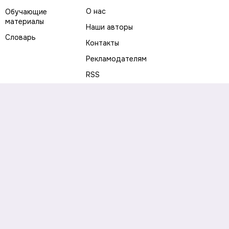
О нас
Обучающие
материалы
Наши авторы
Словарь
Контакты
Рекламодателям
RSS
Предупреждение о рисках
Политика конфиденциальности
Пользовательское соглашение
Соглашение об использовании файлов cookie
Правила написания комментариев и отзывов
Правила использования материалов сайта
Согласие на обработку персональных данных
Публичная оферта