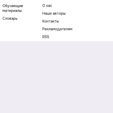
О нас
Обучающие
материалы
Наши авторы
Словарь
Контакты
Рекламодателям
RSS
Предупреждение о рисках
Политика конфиденциальности
Пользовательское соглашение
Соглашение об использовании файлов cookie
Правила написания комментариев и отзывов
Правила использования материалов сайта
Согласие на обработку персональных данных
Публичная оферта