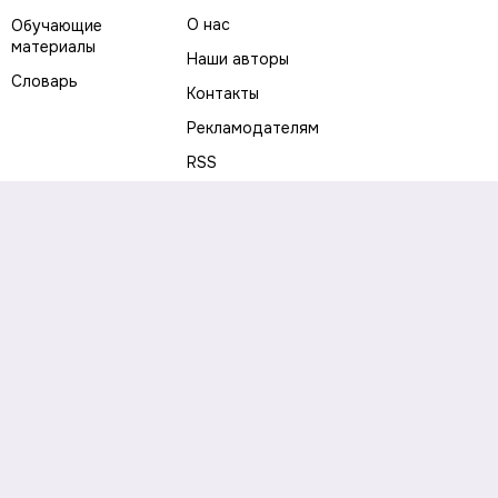
О нас
Обучающие
материалы
Наши авторы
Словарь
Контакты
Рекламодателям
RSS
Предупреждение о рисках
Политика конфиденциальности
Пользовательское соглашение
Соглашение об использовании файлов cookie
Правила написания комментариев и отзывов
Правила использования материалов сайта
Согласие на обработку персональных данных
Публичная оферта