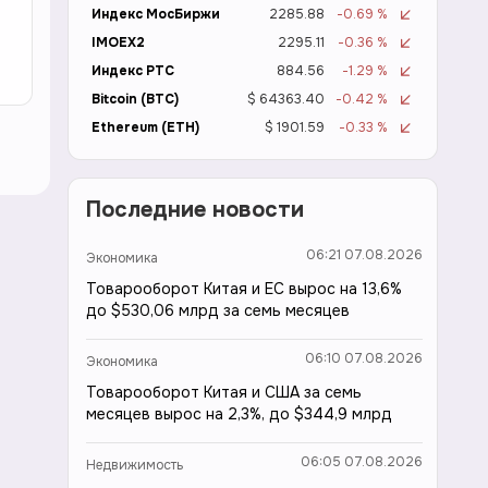
Индекс МосБиржи
2285.88
-0.69 %
IMOEX2
2295.11
-0.36 %
Индекс РТС
884.56
-1.29 %
Bitcoin (BTC)
$ 64363.40
-0.42 %
Ethereum (ETH)
$ 1901.59
-0.33 %
Последние новости
06:21 07.08.2026
Экономика
Товарооборот Китая и ЕС вырос на 13,6%
до $530,06 млрд за семь месяцев
06:10 07.08.2026
Экономика
Товарооборот Китая и США за семь
месяцев вырос на 2,3%, до $344,9 млрд
06:05 07.08.2026
Недвижимость