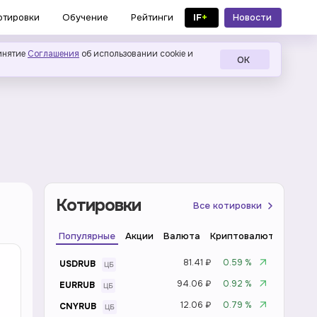
IF
+
Новости
отировки
Обучение
Рейтинги
в MAX
инятие
Соглашения
об использовании cookie и
ОК
Котировки
Все котировки
Популярные
Акции
Валюта
Криптовалюта
Инде
81.41 ₽
0.59 %
USDRUB
94.06 ₽
0.92 %
EURRUB
12.06 ₽
0.79 %
CNYRUB