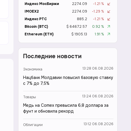
Индекс МосБиржи
2274.09
-1.21 %
IMOEX2
2274.09
-1.29 %
Индекс РТС
885.2
-1.21 %
Bitcoin (BTC)
$ 64672.57
0.92 %
Ethereum (ETH)
$ 1905.13
1.91 %
Последние новости
13:28 06.08.2026
Экономика
Нацбанк Молдавии повысил базовую ставку
с 7% до 7,5%
13:24 06.08.2026
Товары
Медь на Comex превысила 6,8 доллара за
фунт и обновила рекорд
13:12 06.08.2026
Облигации