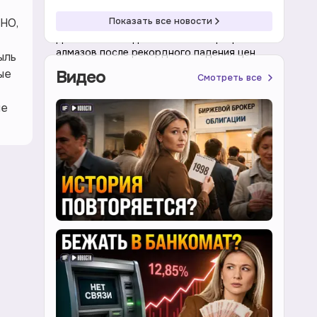
12:46 06.08.2026
Товары
Показать все новости
THO,
Добытчики ожидают стабилизации рынка
алмазов после рекордного падения цен
ыль
ые
Видео
Смотреть все
ые