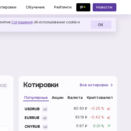
IF
+
Новости
отировки
Обучение
Рейтинги
в MAX
инятие
Соглашения
об использовании cookie и
ОК
Котировки
Все котировки
СК)
Популярные
Акции
Валюта
Криптовалюта
Инде
80.93 ₽
-0.25 %
USDRUB
93.19 ₽
-0.42 %
EURRUB
11.97 ₽
0.01 %
CNYRUB