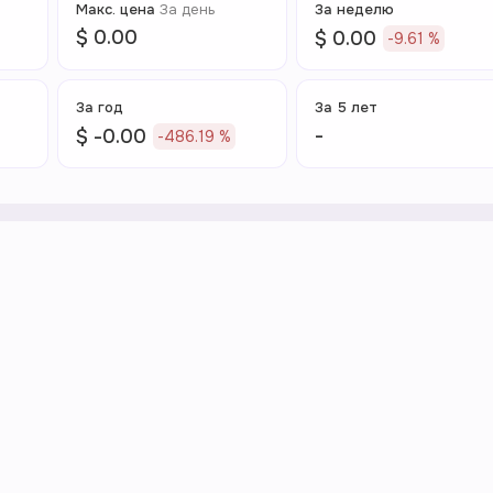
Макс. цена
За день
За неделю
$ 0.00
$ 0.00
-9.61 %
За год
За 5 лет
-
$ -0.00
-486.19 %