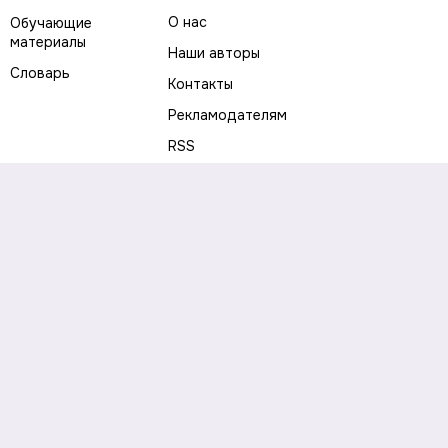
О нас
Обучающие
материалы
Наши авторы
Словарь
Контакты
Рекламодателям
RSS
Предупреждение о рисках
Политика конфиденциальности
Пользовательское соглашение
Соглашение об использовании файлов cookie
Правила написания комментариев и отзывов
Правила использования материалов сайта
Согласие на обработку персональных данных
Публичная оферта