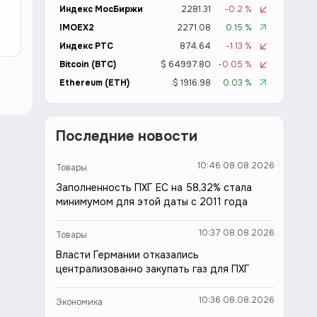
Индекс МосБиржи
2281.31
-0.2 %
IMOEX2
2271.08
0.15 %
Индекс РТС
874.64
-1.13 %
Bitcoin (BTC)
$ 64997.80
-0.05 %
Ethereum (ETH)
$ 1916.98
0.03 %
Последние новости
10:46 08.08.2026
Товары
Заполненность ПХГ ЕС на 58,32% стала
минимумом для этой даты с 2011 года
10:37 08.08.2026
Товары
Власти Германии отказались
централизованно закупать газ для ПХГ
10:36 08.08.2026
Экономика