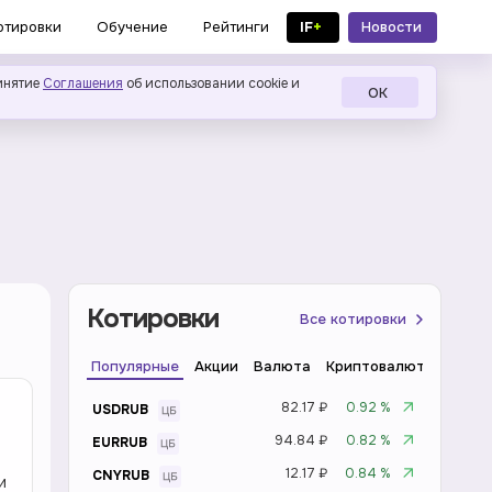
IF
+
Новости
отировки
Обучение
Рейтинги
в MAX
инятие
Соглашения
об использовании cookie и
ОК
Котировки
Все котировки
Популярные
Акции
Валюта
Криптовалюта
Инде
82.17 ₽
0.92 %
USDRUB
94.84 ₽
0.82 %
EURRUB
12.17 ₽
0.84 %
CNYRUB
и