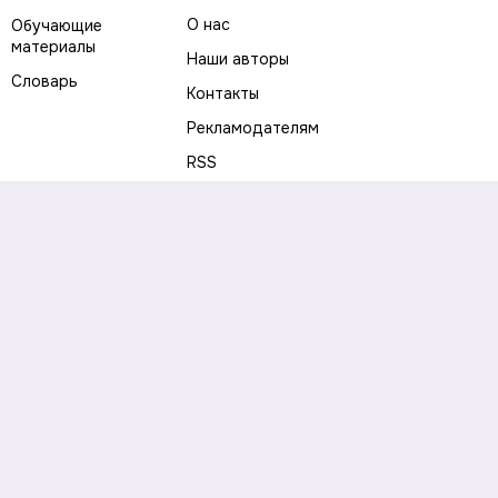
О нас
Обучающие
материалы
Наши авторы
Словарь
Контакты
Рекламодателям
RSS
Предупреждение о рисках
Политика конфиденциальности
Пользовательское соглашение
Соглашение об использовании файлов cookie
Правила написания комментариев и отзывов
Правила использования материалов сайта
Согласие на обработку персональных данных
Публичная оферта