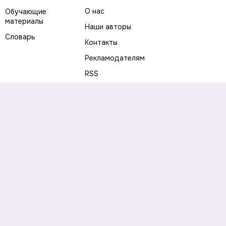
О нас
Обучающие
материалы
Наши авторы
Словарь
Контакты
Рекламодателям
RSS
Предупреждение о рисках
Политика конфиденциальности
Пользовательское соглашение
Соглашение об использовании файлов cookie
Правила написания комментариев и отзывов
Правила использования материалов сайта
Согласие на обработку персональных данных
Публичная оферта