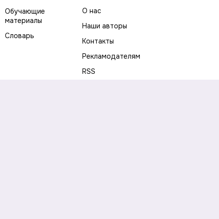
О нас
Обучающие
материалы
Наши авторы
Словарь
Контакты
Рекламодателям
RSS
Предупреждение о рисках
Политика конфиденциальности
Пользовательское соглашение
Соглашение об использовании файлов cookie
Правила написания комментариев и отзывов
Правила использования материалов сайта
Согласие на обработку персональных данных
Публичная оферта