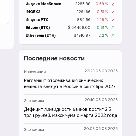
Индекс МосБиржи
2285.88
-0.69 %
IMOEX2
2291.66
-0.51 %
Индекс РТС
884.56
-1.29 %
Bitcoin (BTC)
$ 64466.00
0.61 %
Ethereum (ETH)
$ 1910.87
2.2 %
Последние новости
22:23 06.08.2026
Инвестиции
Регламент отслеживания химических
веществ введут в России в сентябре 2027
20:10 06.08.2026
Экономика
Дефицит ликвидности банков достиг 2,5
трлн рублей, максимума с марта 2022 года
20:03 06.08.2026
Экономика