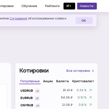
IF
+
Новости
отировки
Обучение
Рейтинги
в MAX
инятие
Соглашения
об использовании cookie и
ОК
Котировки
Все котировки
Популярные
Акции
Валюта
Криптовалюта
Инде
81.41 ₽
0.34 %
USDRUB
94.06 ₽
0.51 %
EURRUB
12.06 ₽
0.8 %
CNYRUB