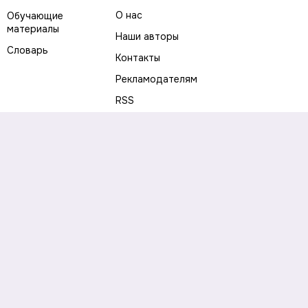
О нас
Обучающие
материалы
Наши авторы
Словарь
Контакты
Рекламодателям
RSS
Предупреждение о рисках
Политика конфиденциальности
Пользовательское соглашение
Соглашение об использовании файлов cookie
Правила написания комментариев и отзывов
Правила использования материалов сайта
Согласие на обработку персональных данных
Публичная оферта