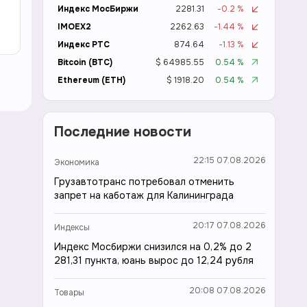
Индекс МосБиржи
2281.31
-0.2 %
IMOEX2
2262.63
-1.44 %
Индекс РТС
874.64
-1.13 %
Bitcoin (BTC)
$ 64985.55
0.54 %
Ethereum (ETH)
$ 1918.20
0.54 %
Последние новости
22:15 07.08.2026
Экономика
Грузавтотранс потребовал отменить
запрет на каботаж для Калининграда
20:17 07.08.2026
Индексы
Индекс Мосбиржи снизился на 0,2% до 2
281,31 пункта, юань вырос до 12,24 рубля
20:08 07.08.2026
Товары