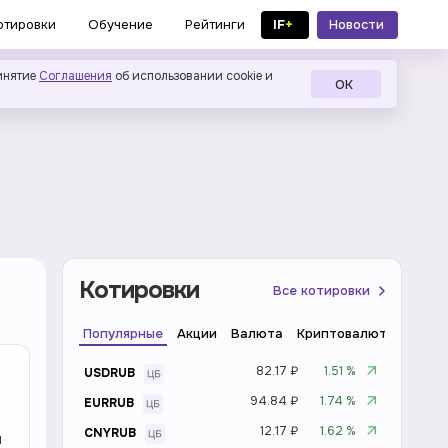
IF
+
Новости
отировки
Обучение
Рейтинги
в MAX
инятие
Соглашения
об использовании cookie и
ОК
Котировки
Все котировки
Популярные
Акции
Валюта
Криптовалюта
Инде
82.17 ₽
1.51 %
USDRUB
94.84 ₽
1.74 %
EURRUB
12.17 ₽
1.62 %
CNYRUB
и