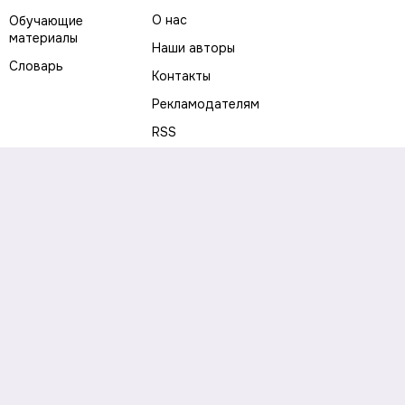
О нас
Обучающие
материалы
Наши авторы
Словарь
Контакты
Рекламодателям
RSS
Предупреждение о рисках
Политика конфиденциальности
Пользовательское соглашение
Соглашение об использовании файлов cookie
Правила написания комментариев и отзывов
Правила использования материалов сайта
Согласие на обработку персональных данных
Публичная оферта