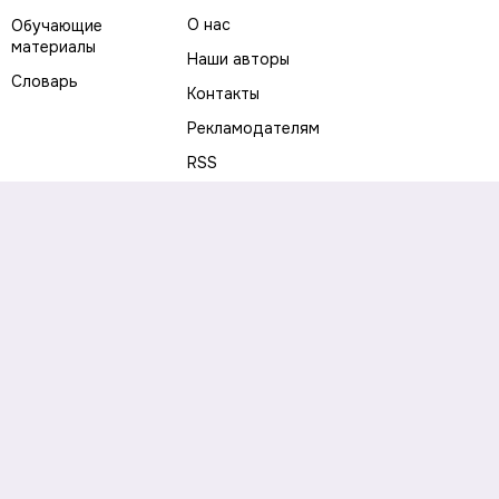
О нас
Обучающие
материалы
Наши авторы
Словарь
Контакты
Рекламодателям
RSS
Предупреждение о рисках
Политика конфиденциальности
Пользовательское соглашение
Соглашение об использовании файлов cookie
Правила написания комментариев и отзывов
Правила использования материалов сайта
Согласие на обработку персональных данных
Публичная оферта