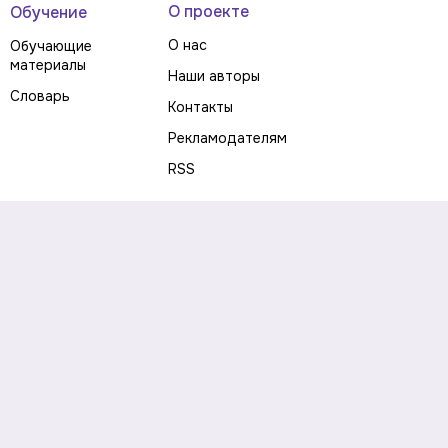
О проекте
Обучение
О нас
Обучающие
материалы
Наши авторы
Словарь
Контакты
Рекламодателям
RSS
Предупреждение о рисках
Политика конфиденциальности
Пользовательское соглашение
Соглашение об использовании файлов cookie
Правила написания комментариев и отзывов
Правила использования материалов сайта
Согласие на обработку персональных данных
Публичная оферта