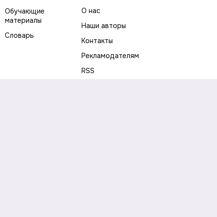
О нас
Обучающие
материалы
Наши авторы
Словарь
Контакты
Рекламодателям
RSS
Предупреждение о рисках
Политика конфиденциальности
Пользовательское соглашение
Соглашение об использовании файлов cookie
Правила написания комментариев и отзывов
Правила использования материалов сайта
Согласие на обработку персональных данных
Публичная оферта