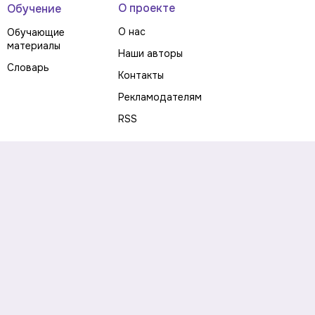
О проекте
Обучение
О нас
Обучающие
материалы
Наши авторы
Словарь
Контакты
Рекламодателям
RSS
Предупреждение о рисках
Политика конфиденциальности
Пользовательское соглашение
Соглашение об использовании файлов cookie
Правила написания комментариев и отзывов
Правила использования материалов сайта
Согласие на обработку персональных данных
Публичная оферта