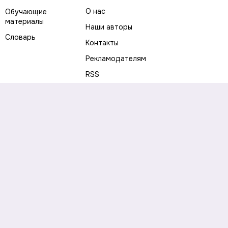
О нас
Обучающие
материалы
Наши авторы
Словарь
Контакты
Рекламодателям
RSS
Предупреждение о рисках
Политика конфиденциальности
Пользовательское соглашение
Соглашение об использовании файлов cookie
Правила написания комментариев и отзывов
Правила использования материалов сайта
Согласие на обработку персональных данных
Публичная оферта