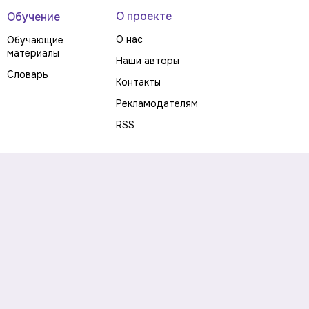
О проекте
Обучение
О нас
Обучающие
материалы
Наши авторы
Словарь
Контакты
Рекламодателям
RSS
Предупреждение о рисках
Политика конфиденциальности
Пользовательское соглашение
Соглашение об использовании файлов cookie
Правила написания комментариев и отзывов
Правила использования материалов сайта
Согласие на обработку персональных данных
Публичная оферта